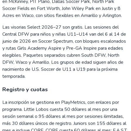
en McKinney, PIT Plano, Dallas Soccer Park, North Park
Soccer Fields en Fort Worth, John Wiley Park en Justin y 8
Acres en Waco, con sitios flexibles en Amarillo y Arlington.
Las visorias Select 2026–27 son gratis. Las sesiones del
Central DFW para niños y niñas U11–U14 van del 6 al 14 de
junio de 2026 en Soccer Spectrum, con bloques escalonados
y rutas Girls Academy Aspire y Pre-GA Inspire para edades
elegibles. Paquetes separados cubren South DFW, North
DFW, Waco y Amarillo. Los grupos de edad siguen años de
nacimiento de U.S. Soccer de U11 a U19 para la próxima
temporada.
Registro y cuotas
La inscripción se gestiona en PlayMetrics, con enlaces por
programa. Little Lobos cuesta 50 dólares al mes por una
sesión semanal o 95 dólares al mes por sesiones ilimitadas,
más 30 dólares únicos de registro. Juniors son 155 dólares al
mes e incluye CORE. CORE cuesta 60 dólares al mes; F.A.S.T.