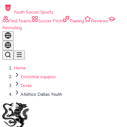
Skip to main content
Youth Soccer Sports
Find Teams
Soccer Pitch
Training
Reviews
Recruiting
Home
Encontrar equipos
Texas
Atlético Dallas Youth