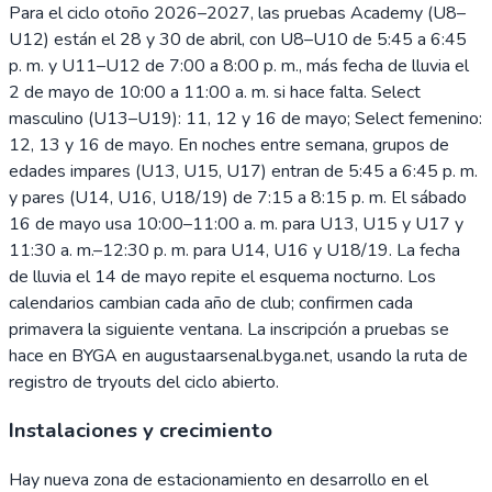
Para el ciclo otoño 2026–2027, las pruebas Academy (U8–
U12) están el 28 y 30 de abril, con U8–U10 de 5:45 a 6:45
p. m. y U11–U12 de 7:00 a 8:00 p. m., más fecha de lluvia el
2 de mayo de 10:00 a 11:00 a. m. si hace falta. Select
masculino (U13–U19): 11, 12 y 16 de mayo; Select femenino:
12, 13 y 16 de mayo. En noches entre semana, grupos de
edades impares (U13, U15, U17) entran de 5:45 a 6:45 p. m.
y pares (U14, U16, U18/19) de 7:15 a 8:15 p. m. El sábado
16 de mayo usa 10:00–11:00 a. m. para U13, U15 y U17 y
11:30 a. m.–12:30 p. m. para U14, U16 y U18/19. La fecha
de lluvia el 14 de mayo repite el esquema nocturno. Los
calendarios cambian cada año de club; confirmen cada
primavera la siguiente ventana. La inscripción a pruebas se
hace en BYGA en augustaarsenal.byga.net, usando la ruta de
registro de tryouts del ciclo abierto.
Instalaciones y crecimiento
Hay nueva zona de estacionamiento en desarrollo en el