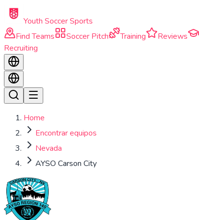
Skip to main content
Youth Soccer Sports
Find Teams
Soccer Pitch
Training
Reviews
Recruiting
Home
Encontrar equipos
Nevada
AYSO Carson City