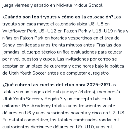
juega viernes y sábado en Midvale Middle School.
¿Cuándo son los tryouts y cómo es la colocación?
Los
tryouts son cada mayo; el calendario ubica U6–U8 en
Wildflower Park, U9–U12 en Falcon Park y U13–U19 niños y
niñas en Falcon Park en horarios vespertinos en el área de
Sandy, con llegada unos treinta minutos antes. Tras las dos
jornadas, el cuerpo técnico unifica evaluaciones para colocar
por nivel, puestos y cupos. Las invitaciones por correo se
aceptan en un plazo de cuarenta y ocho horas bajo la política
de Utah Youth Soccer antes de completar el registro.
¿Qué cubren las cuotas del club para 2025–26?
Las
tablas suman cargos del club (incluye árbitros), membresía
Utah Youth Soccer y Región 3 y un concepto básico de
uniforme. Pre-Academy totaliza unos trescientos veinte
dólares en U6 y unos seiscientos noventa y cinco en U7–U8.
En estatal competitivo, los totales combinados rondan mil
cuatrocientos diecinueve dólares en U9–U10, unos mil