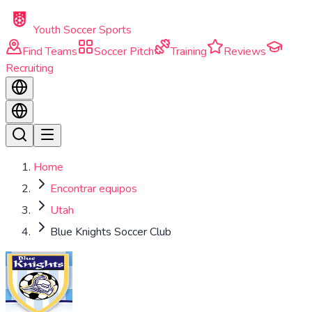
Skip to main content
Youth Soccer Sports
Find Teams
Soccer Pitch
Training
Reviews
Recruiting
Home
Encontrar equipos
Utah
Blue Knights Soccer Club