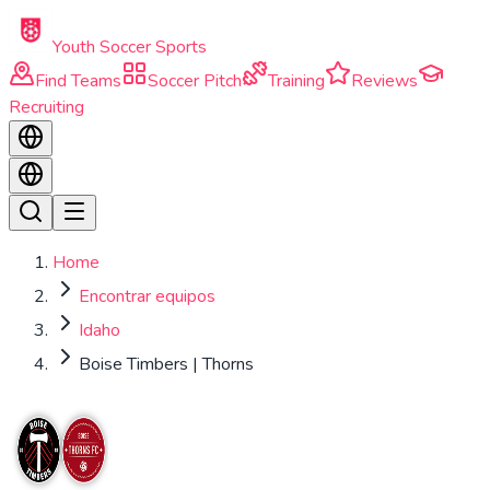
Skip to main content
Youth Soccer Sports
Find Teams
Soccer Pitch
Training
Reviews
Recruiting
Home
Encontrar equipos
Idaho
Boise Timbers | Thorns