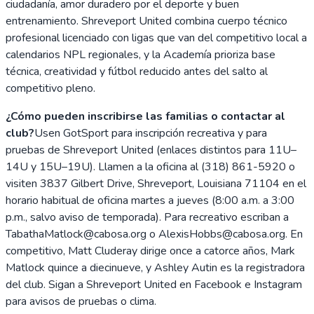
ciudadanía, amor duradero por el deporte y buen
entrenamiento. Shreveport United combina cuerpo técnico
profesional licenciado con ligas que van del competitivo local a
calendarios NPL regionales, y la Academía prioriza base
técnica, creatividad y fútbol reducido antes del salto al
competitivo pleno.
¿Cómo pueden inscribirse las familias o contactar al
club?
Usen GotSport para inscripción recreativa y para
pruebas de Shreveport United (enlaces distintos para 11U–
14U y 15U–19U). Llamen a la oficina al (318) 861-5920 o
visiten 3837 Gilbert Drive, Shreveport, Louisiana 71104 en el
horario habitual de oficina martes a jueves (8:00 a.m. a 3:00
p.m., salvo aviso de temporada). Para recreativo escriban a
TabathaMatlock@cabosa.org o AlexisHobbs@cabosa.org. En
competitivo, Matt Cluderay dirige once a catorce años, Mark
Matlock quince a diecinueve, y Ashley Autin es la registradora
del club. Sigan a Shreveport United en Facebook e Instagram
para avisos de pruebas o clima.