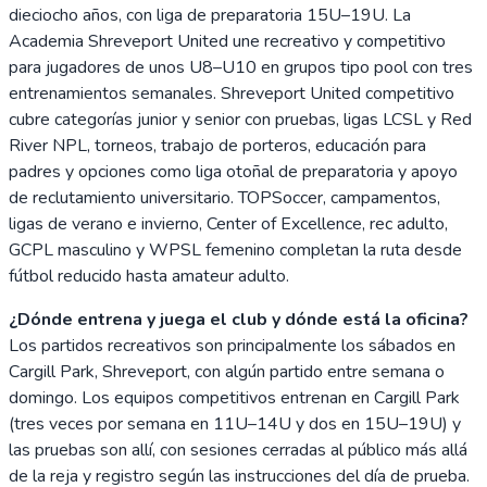
dieciocho años, con liga de preparatoria 15U–19U. La
Academia Shreveport United une recreativo y competitivo
para jugadores de unos U8–U10 en grupos tipo pool con tres
entrenamientos semanales. Shreveport United competitivo
cubre categorías junior y senior con pruebas, ligas LCSL y Red
River NPL, torneos, trabajo de porteros, educación para
padres y opciones como liga otoñal de preparatoria y apoyo
de reclutamiento universitario. TOPSoccer, campamentos,
ligas de verano e invierno, Center of Excellence, rec adulto,
GCPL masculino y WPSL femenino completan la ruta desde
fútbol reducido hasta amateur adulto.
¿Dónde entrena y juega el club y dónde está la oficina?
Los partidos recreativos son principalmente los sábados en
Cargill Park, Shreveport, con algún partido entre semana o
domingo. Los equipos competitivos entrenan en Cargill Park
(tres veces por semana en 11U–14U y dos en 15U–19U) y
las pruebas son allí, con sesiones cerradas al público más allá
de la reja y registro según las instrucciones del día de prueba.