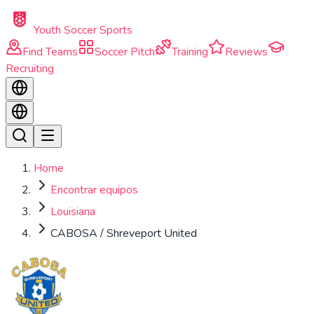
Skip to main content
Youth Soccer Sports
Find Teams
Soccer Pitch
Training
Reviews
Recruiting
Home
Encontrar equipos
Louisiana
CABOSA / Shreveport United