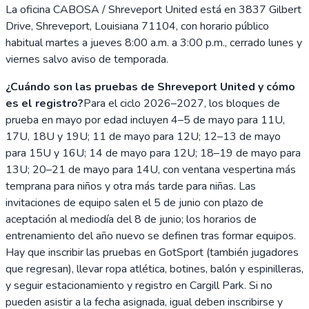
La oficina CABOSA / Shreveport United está en 3837 Gilbert
Drive, Shreveport, Louisiana 71104, con horario público
habitual martes a jueves 8:00 a.m. a 3:00 p.m., cerrado lunes y
viernes salvo aviso de temporada.
¿Cuándo son las pruebas de Shreveport United y cómo
es el registro?
Para el ciclo 2026–2027, los bloques de
prueba en mayo por edad incluyen 4–5 de mayo para 11U,
17U, 18U y 19U; 11 de mayo para 12U; 12–13 de mayo
para 15U y 16U; 14 de mayo para 12U; 18–19 de mayo para
13U; 20–21 de mayo para 14U, con ventana vespertina más
temprana para niños y otra más tarde para niñas. Las
invitaciones de equipo salen el 5 de junio con plazo de
aceptación al mediodía del 8 de junio; los horarios de
entrenamiento del año nuevo se definen tras formar equipos.
Hay que inscribir las pruebas en GotSport (también jugadores
que regresan), llevar ropa atlética, botines, balón y espinilleras,
y seguir estacionamiento y registro en Cargill Park. Si no
pueden asistir a la fecha asignada, igual deben inscribirse y