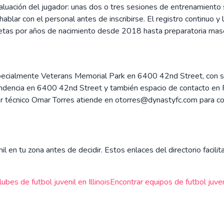
uación del jugador: unas dos o tres sesiones de entrenamiento sin
ablar con el personal antes de inscribirse. El registro continuo 
etas por años de nacimiento desde 2018 hasta preparatoria masc
pecialmente Veterans Memorial Park en 6400 42nd Street, con s
ondencia en 6400 42nd Street y también espacio de contacto en 
 técnico Omar Torres atiende en otorres@dynastyfc.com para col
il en tu zona antes de decidir. Estos enlaces del directorio facili
lubes de futbol juvenil en
Illinois
Encontrar equipos de futbol juveni