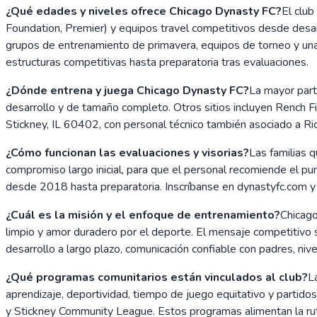
¿Qué edades y niveles ofrece Chicago Dynasty FC?
El club
Foundation, Premier) y equipos travel competitivos desde des
grupos de entrenamiento de primavera, equipos de torneo y un
estructuras competitivas hasta preparatoria tras evaluaciones.
¿Dónde entrena y juega Chicago Dynasty FC?
La mayor part
desarrollo y de tamaño completo. Otros sitios incluyen Rench 
Stickney, IL 60402, con personal técnico también asociado a R
¿Cómo funcionan las evaluaciones y visorias?
Las familias 
compromiso largo inicial, para que el personal recomiende el pu
desde 2018 hasta preparatoria. Inscríbanse en dynastyfc.com y e
¿Cuál es la misión y el enfoque de entrenamiento?
Chicago
limpio y amor duradero por el deporte. El mensaje competitivo s
desarrollo a largo plazo, comunicación confiable con padres, ni
¿Qué programas comunitarios están vinculados al club?
L
aprendizaje, deportividad, tiempo de juego equitativo y partidos
y Stickney Community League. Estos programas alimentan la rut