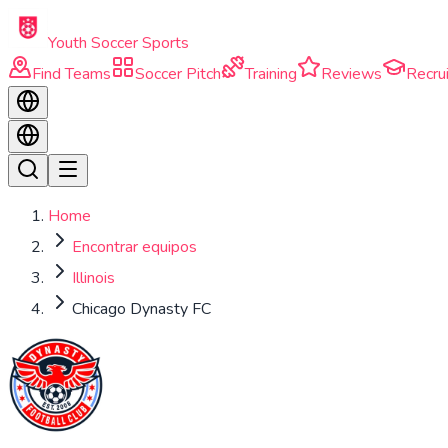
Skip to main content
Youth Soccer Sports
Find Teams
Soccer Pitch
Training
Reviews
Recrui
Home
Encontrar equipos
Illinois
Chicago Dynasty FC