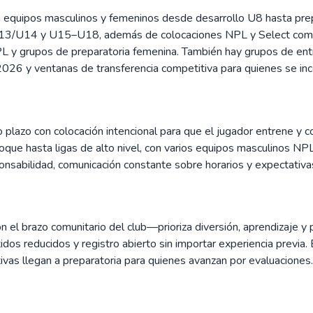
equipos masculinos y femeninos desde desarrollo U8 hasta prep
13/U14 y U15–U18, además de colocaciones NPL y Select como 
PL y grupos de preparatoria femenina. También hay grupos de en
6 y ventanas de transferencia competitiva para quienes se incor
go plazo con colocación intencional para que el jugador entrene y
toque hasta ligas de alto nivel, con varios equipos masculinos NP
nsabilidad, comunicación constante sobre horarios y expectativas
l brazo comunitario del club—prioriza diversión, aprendizaje y par
tidos reducidos y registro abierto sin importar experiencia prev
ivas llegan a preparatoria para quienes avanzan por evaluaciones.