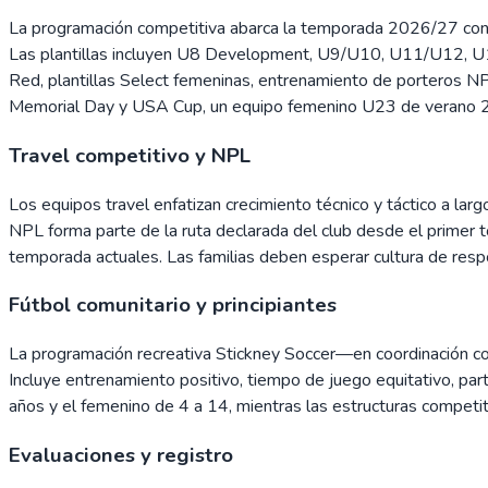
La programación competitiva abarca la temporada 2026/27 con 
Las plantillas incluyen U8 Development, U9/U10, U11/U12, U
Red, plantillas Select femeninas, entrenamiento de porteros N
Memorial Day y USA Cup, un equipo femenino U23 de verano 202
Travel competitivo y NPL
Los equipos travel enfatizan crecimiento técnico y táctico a lar
NPL forma parte de la ruta declarada del club desde el primer 
temporada actuales. Las familias deben esperar cultura de respo
Fútbol comunitario y principiantes
La programación recreativa Stickney Soccer—en coordinación con e
Incluye entrenamiento positivo, tiempo de juego equitativo, par
años y el femenino de 4 a 14, mientras las estructuras competit
Evaluaciones y registro