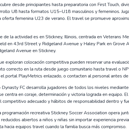
 cubre desde principiantes hasta preparatoria con First Touch, 
arrollo U8 hasta formatos U15–U18 masculinos y femeninos. Juga
a oferta femenina U23 de verano. El travel se promueve aproxima
e de la actividad es en Stickney, Illinois, centrada en Veterans
Field en 43rd Street y Ridgeland Avenue y Haley Park en Grove A
idgeland Avenue en Stickney.
que exploran colocación competitiva pueden reservar una evaluac
nto correcto en la ruta desde juego comunitario hasta travel o NP
l portal PlayMetrics enlazado, o contacten al personal antes de a
 Dynasty FC desarrolla jugadores de todos los niveles mediante f
e centra en coraje, determinación y victoria lograda en equipo. E
vel competitivo adecuado y hábitos de responsabilidad dentro y fu
a programación recreativa Stickney Soccer Association opera junto
 reducidos abiertos a niños y niñas sin importar experiencia previ
a hacia equipos travel cuando la familia busca más compromiso.