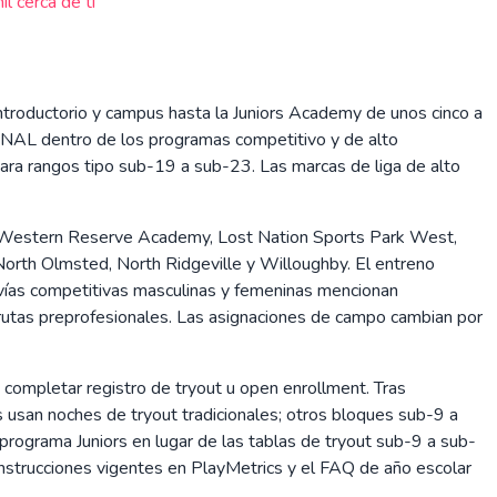
l cerca de ti
troductorio y campus hasta la Juniors Academy de unos cinco a
NAL dentro de los programas competitivo y de alto
a rangos tipo sub-19 a sub-23. Las marcas de liga de alto
k, Western Reserve Academy, Lost Nation Sports Park West,
North Olmsted, North Ridgeville y Willoughby. El entreno
 vías competitivas masculinas y femeninas mencionan
tas preprofesionales. Las asignaciones de campo cambian por
y completar registro de tryout u open enrollment. Tras
s usan noches de tryout tradicionales; otros bloques sub-9 a
programa Juniors en lugar de las tablas de tryout sub-9 a sub-
strucciones vigentes en PlayMetrics y el FAQ de año escolar