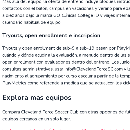
Más allá del equipo, la oferta de entreno incluye bloques ins
contactos con el balón, campus en vacaciones y verano para eda
a diez años bajo la marca GO. Clínicas College ID y viajes int
calendario habitual de equipo.
Tryouts, open enrollment e inscripción
Tryouts y open enrollment de sub-9 a sub-19 pasan por PlayMetri
cuándo y dónde acudir a la evaluación, a menudo dentro de la
open enrollment con evaluaciones dentro del entreno. Los Junior
consultas administrativas, usar Info@ClevelandForceSC.com y l
nacimiento al agrupamiento por curso escolar a partir de la te
PlayMetrics como referencia a medida que se actualicen los cicl
Explora mas equipos
Compara
Cleveland Force Soccer Club
con otras opciones de futb
equipos cercanos en un solo lugar.