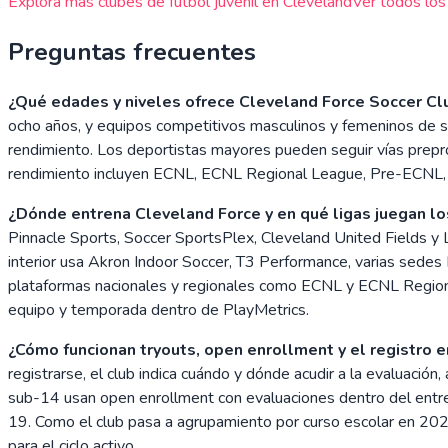
Explora mas clubes de futbol juvenil en
Cleveland
Ver todos los
Preguntas frecuentes
¿Qué edades y niveles ofrece Cleveland Force Soccer Cl
ocho años, y equipos competitivos masculinos y femeninos de
rendimiento. Los deportistas mayores pueden seguir vías pre
rendimiento incluyen ECNL, ECNL Regional League, Pre-ECNL,
¿Dónde entrena Cleveland Force y en qué ligas juegan l
Pinnacle Sports, Soccer SportsPlex, Cleveland United Fields y 
interior usa Akron Indoor Soccer, T3 Performance, varias sedes
plataformas nacionales y regionales como ECNL y ECNL Regio
equipo y temporada dentro de PlayMetrics.
¿Cómo funcionan tryouts, open enrollment y el registro e
registrarse, el club indica cuándo y dónde acudir a la evaluaci
sub-14 usan open enrollment con evaluaciones dentro del entreno
19. Como el club pasa a agrupamiento por curso escolar en 20
para el ciclo activo.