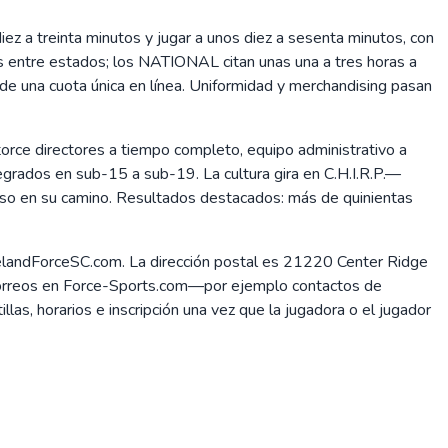
z a treinta minutos y jugar a unos diez a sesenta minutos, con
 entre estados; los NATIONAL citan unas una a tres horas a
 de una cuota única en línea. Uniformidad y merchandising pasan
torce directores a tiempo completo, equipo administrativo a
grados en sub-15 a sub-19. La cultura gira en C.H.I.R.P.—
paso en su camino. Resultados destacados: más de quinientas
elandForceSC.com. La dirección postal es 21220 Center Ridge
correos en Force-Sports.com—por ejemplo contactos de
as, horarios e inscripción una vez que la jugadora o el jugador