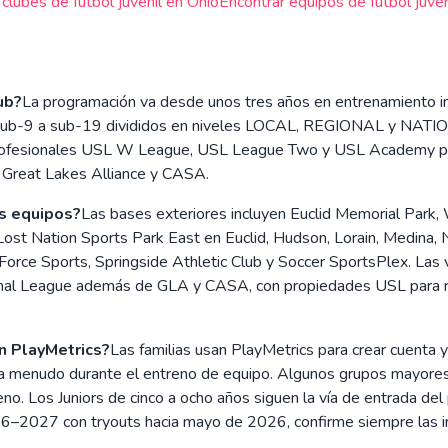
 clubes de futbol juvenil en
Ohio
Encontrar equipos de futbol juveni
ub?
La programación va desde unos tres años en entrenamiento in
 sub-9 a sub-19 divididos en niveles LOCAL, REGIONAL y NATIO
profesionales USL W League, USL League Two y USL Academy par
 Great Lakes Alliance y CASA.
os equipos?
Las bases exteriores incluyen Euclid Memorial Par
Lost Nation Sports Park East en Euclid, Hudson, Lorain, Medina, 
 Force Sports, Springside Athletic Club y Soccer SportsPlex. Las
nal League además de GLA y CASA, con propiedades USL para ru
n PlayMetrics?
Las familias usan PlayMetrics para crear cuenta 
ón, a menudo durante el entreno de equipo. Algunos grupos mayore
. Los Juniors de cinco a ocho años siguen la vía de entrada del 
26–2027 con tryouts hacia mayo de 2026, confirme siempre las in