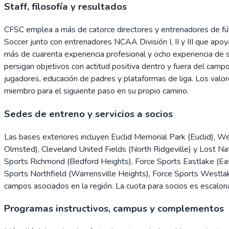
Staff, filosofía y resultados
CFSC emplea a más de catorce directores y entrenadores de fút
Soccer junto con entrenadores NCAA División I, II y III que apoya
más de cuarenta experiencia profesional y ocho experiencia de 
persigan objetivos con actitud positiva dentro y fuera del campo
jugadores, educación de padres y plataformas de liga. Los valore
miembro para el siguiente paso en su propio camino.
Sedes de entreno y servicios a socios
Las bases exteriores incluyen Euclid Memorial Park (Euclid), 
Olmsted), Cleveland United Fields (North Ridgeville) y Lost Na
Sports Richmond (Bedford Heights), Force Sports Eastlake (East
Sports Northfield (Warrensville Heights), Force Sports Westla
campos asociados en la región. La cuota para socios es escalonada
Programas instructivos, campus y complementos