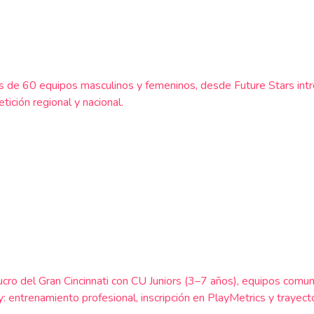
más de 60 equipos masculinos y femeninos, desde Future Stars int
tición regional y nacional.
 lucro del Gran Cincinnati con CU Juniors (3–7 años), equipos co
ntrenamiento profesional, inscripción en PlayMetrics y trayector