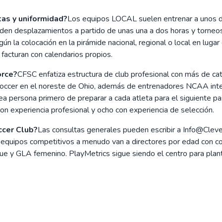
as y uniformidad?
Los equipos LOCAL suelen entrenar a unos die
en desplazamientos a partido de unas una a dos horas y torneos
 la colocación en la pirámide nacional, regional o local en lugar
e facturan con calendarios propios.
orce?
CFSC enfatiza estructura de club profesional con más de ca
 Soccer en el noreste de Ohio, además de entrenadores NCAA inte
ea persona primero de preparar a cada atleta para el siguiente 
con experiencia profesional y ocho con experiencia de selección.
ccer Club?
Las consultas generales pueden escribir a Info@Clev
equipos competitivos a menudo van a directores por edad con 
y GLA femenino. PlayMetrics sigue siendo el centro para plantill