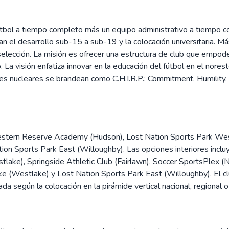
bol a tiempo completo más un equipo administrativo a tiempo com
n el desarrollo sub-15 a sub-19 y la colocación universitaria. Más
selección. La misión es ofrecer una estructura de club que empod
. La visión enfatiza innovar en la educación del fútbol en el nor
s nucleares se brandean como C.H.I.R.P.: Commitment, Humility, In
Western Reserve Academy (Hudson), Lost Nation Sports Park West
tion Sports Park East (Willoughby). Las opciones interiores incl
lake), Springside Athletic Club (Fairlawn), Soccer SportsPlex (N
ke (Westlake) y Lost Nation Sports Park East (Willoughby). El cl
 según la colocación en la pirámide vertical nacional, regional o 