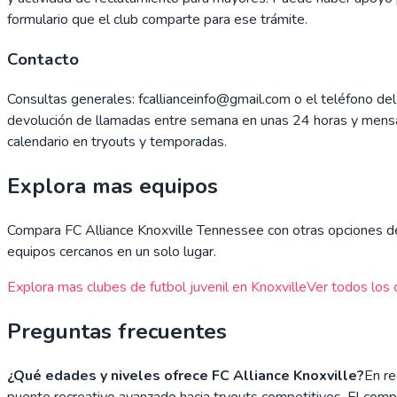
formulario que el club comparte para ese trámite.
Contacto
Consultas generales: fcallianceinfo@gmail.com o el teléfono d
devolución de llamadas entre semana en unas 24 horas y mensa
calendario en tryouts y temporadas.
Explora mas equipos
Compara
FC Alliance Knoxville Tennessee
con otras opciones de 
equipos cercanos en un solo lugar.
Explora mas clubes de futbol juvenil en
Knoxville
Ver todos los 
Preguntas frecuentes
¿Qué edades y niveles ofrece FC Alliance Knoxville?
En re
puente recreativo avanzado hacia tryouts competitivos. El comp