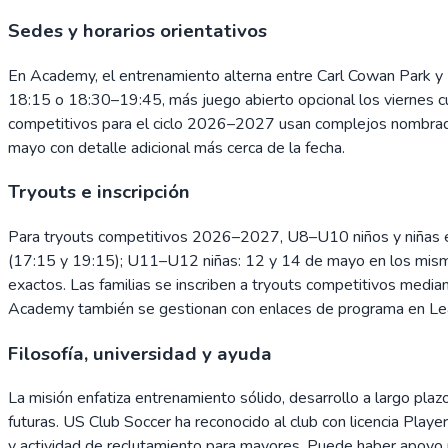
Sedes y horarios orientativos
En Academy, el entrenamiento alterna entre Carl Cowan Park y 
18:15 o 18:30–19:45, más juego abierto opcional los viernes c
competitivos para el ciclo 2026–2027 usan complejos nombrad
mayo con detalle adicional más cerca de la fecha.
Tryouts e inscripción
Para tryouts competitivos 2026–2027, U8–U10 niños y niñas 
(17:15 y 19:15); U11–U12 niñas: 12 y 14 de mayo en los mism
exactos. Las familias se inscriben a tryouts competitivos medi
Academy también se gestionan con enlaces de programa en Leag
Filosofía, universidad y ayuda
La misión enfatiza entrenamiento sólido, desarrollo a largo plaz
futuras. US Club Soccer ha reconocido al club con licencia Playe
y actividad de reclutamiento para mayores. Puede haber apoyo 