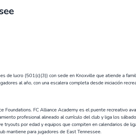
see
fines de lucro (501(c)(3)) con sede en Knoxville que atiende a fam
gadores al año, con una escalera completa desde iniciación recrea
ance Foundations. FC Alliance Academy es el puente recreativo 
to profesional alineado al currículo del club y liga los sábados
ye tryouts por edad y equipos que compiten en calendarios de liga 
lub mantiene para jugadores de East Tennessee.