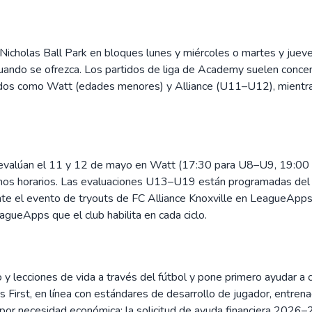
Nicholas Ball Park en bloques lunes y miércoles o martes y juev
uando se ofrezca. Los partidos de liga de Academy suelen concen
os como Watt (edades menores) y Alliance (U11–U12), mientras
evalúan el 11 y 12 de mayo en Watt (17:30 para U8–U9, 19:00 
os horarios. Las evaluaciones U13–U19 están programadas del 2
ante el evento de tryouts de FC Alliance Knoxville en LeagueApps
ueApps que el club habilita en cada ciclo.
o y lecciones de vida a través del fútbol y pone primero ayudar a
rs First, en línea con estándares de desarrollo de jugador, entren
por necesidad económica: la solicitud de ayuda financiera 2026–