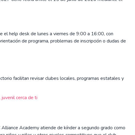
 el help desk de lunes a viernes de 9:00 a 16:00, con
ientación de programa, problemas de inscripción o dudas de
ctorio facilitan revisar clubes locales, programas estatales y
juvenil cerca de ti
 FC Alliance Academy atiende de kínder a segundo grado como
 niños y niñas y otros niveles competitivos que el club