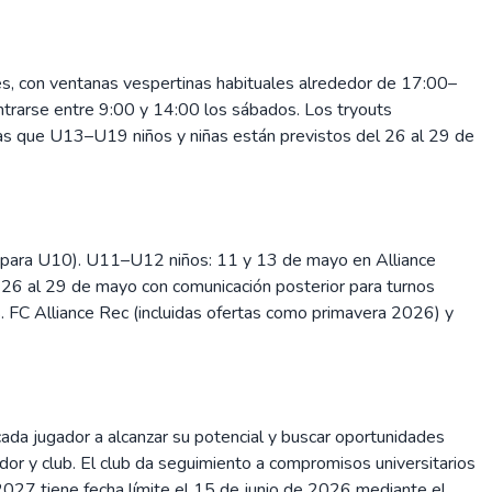
es, con ventanas vespertinas habituales alrededor de 17:00–
trarse entre 9:00 y 14:00 los sábados. Los tryouts
 que U13–U19 niños y niñas están previstos del 26 al 29 de
para U10). U11–U12 niños: 11 y 13 de mayo en Alliance
6 al 29 de mayo con comunicación posterior para turnos
. FC Alliance Rec (incluidas ofertas como primavera 2026) y
 cada jugador a alcanzar su potencial y buscar oportunidades
ador y club. El club da seguimiento a compromisos universitarios
2027 tiene fecha límite el 15 de junio de 2026 mediante el