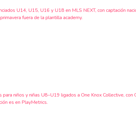
nciados U14, U15, U16 y U18 en MLS NEXT, con captación nacio
imavera fuera de la plantilla academy.
s para niños y niñas U8–U19 ligados a One Knox Collective, con
ión es en PlayMetrics.