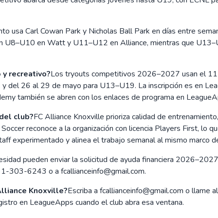
to usa Carl Cowan Park y Nicholas Ball Park en días entre seman
an U8–U10 en Watt y U11–U12 en Alliance, mientras que U13–U1
 y recreativo?
Los tryouts competitivos 2026–2027 usan el 11
, y del 26 al 29 de mayo para U13–U19. La inscripción es en Lea
my también se abren con los enlaces de programa en LeagueApps
del club?
FC Alliance Knoxville prioriza calidad de entrenamiento,
Soccer reconoce a la organización con licencia Players First, lo q
 staff experimentado y alinea el trabajo semanal al mismo marco de
sidad pueden enviar la solicitud de ayuda financiera 2026–2027 qu
931-303-6243 o a fcallianceinfo@gmail.com.
Alliance Knoxville?
Escriba a fcallianceinfo@gmail.com o llame 
gistro en LeagueApps cuando el club abra esa ventana.