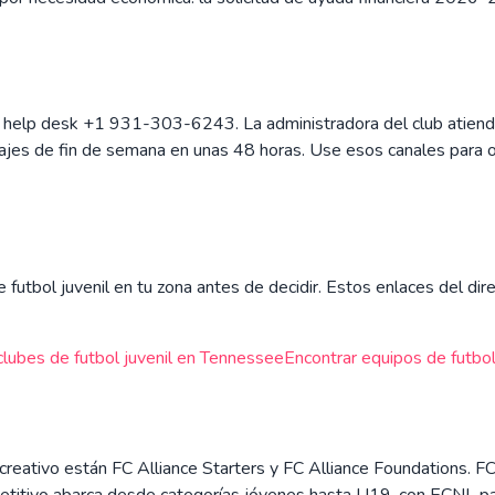
el help desk +1 931-303-6243. La administradora del club atiende
jes de fin de semana en unas 48 horas. Use esos canales para or
futbol juvenil en tu zona antes de decidir. Estos enlaces del dire
clubes de futbol juvenil en
Tennessee
Encontrar equipos de futbol 
creativo están FC Alliance Starters y FC Alliance Foundations.
etitivo abarca desde categorías jóvenes hasta U19, con ECNL para