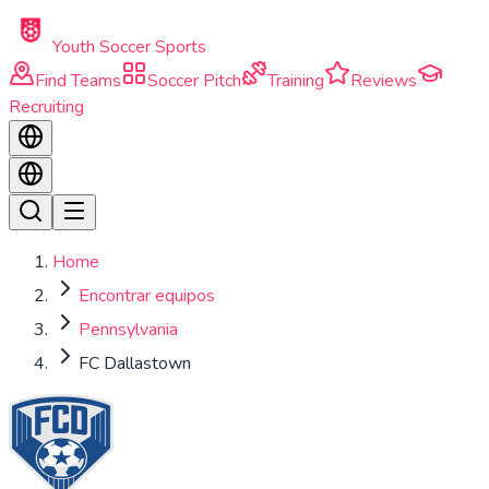
Skip to main content
Youth Soccer Sports
Find Teams
Soccer Pitch
Training
Reviews
Recruiting
Home
Encontrar equipos
Pennsylvania
FC Dallastown