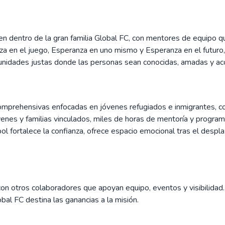
dentro de la gran familia Global FC, con mentores de equipo que 
za en el juego, Esperanza en uno mismo y Esperanza en el futuro
munidades justas donde las personas sean conocidas, amadas y aco
omprehensivas enfocadas en jóvenes refugiados e inmigrantes, con
enes y familias vinculados, miles de horas de mentoría y programac
tbol fortalece la confianza, ofrece espacio emocional tras el despl
o con otros colaboradores que apoyan equipo, eventos y visibilida
al FC destina las ganancias a la misión.