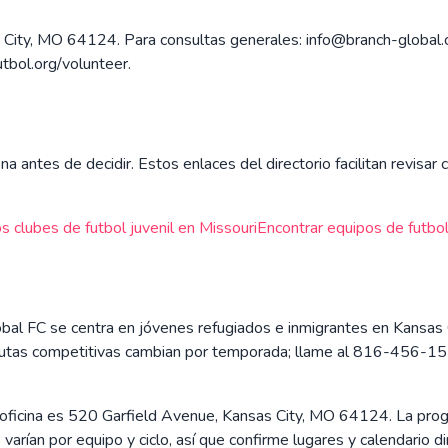
sas City, MO 64124. Para consultas generales: info@branch-glob
utbol.org/volunteer.
na antes de decidir. Estos enlaces del directorio facilitan revisa
s clubes de futbol juvenil en
Missouri
Encontrar equipos de futbol 
bal FC se centra en jóvenes refugiados e inmigrantes en Kansas C
y rutas competitivas cambian por temporada; llame al 816-456-15
 oficina es 520 Garfield Avenue, Kansas City, MO 64124. La progr
varían por equipo y ciclo, así que confirme lugares y calendario d