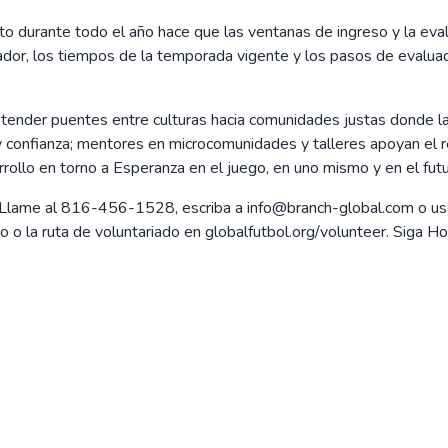
 durante todo el año hace que las ventanas de ingreso y la eval
ugador, los tiempos de la temporada vigente y los pasos de eval
 tender puentes entre culturas hacia comunidades justas donde 
 y confianza; mentores en microcomunidades y talleres apoyan el re
rollo en torno a Esperanza en el juego, en uno mismo y en el fut
Llame al 816-456-1528, escriba a info@branch-global.com o use
o la ruta de voluntariado en globalfutbol.org/volunteer. Siga H