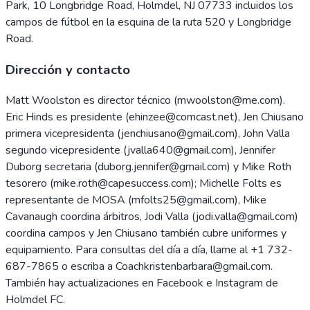
Park, 10 Longbridge Road, Holmdel, NJ 07733 incluidos los
campos de fútbol en la esquina de la ruta 520 y Longbridge
Road.
Dirección y contacto
Matt Woolston es director técnico (mwoolston@me.com).
Eric Hinds es presidente (ehinzee@comcast.net), Jen Chiusano
primera vicepresidenta (jenchiusano@gmail.com), John Valla
segundo vicepresidente (jvalla640@gmail.com), Jennifer
Duborg secretaria (duborg.jennifer@gmail.com) y Mike Roth
tesorero (mike.roth@capesuccess.com); Michelle Folts es
representante de MOSA (mfolts25@gmail.com), Mike
Cavanaugh coordina árbitros, Jodi Valla (jodi.valla@gmail.com)
coordina campos y Jen Chiusano también cubre uniformes y
equipamiento. Para consultas del día a día, llame al +1 732-
687-7865 o escriba a Coachkristenbarbara@gmail.com.
También hay actualizaciones en Facebook e Instagram de
Holmdel FC.