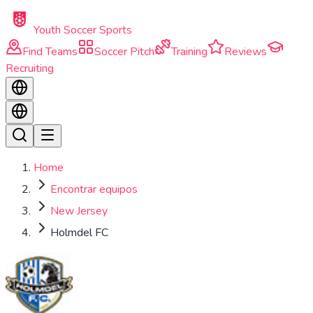
Skip to main content
Youth Soccer Sports
Find Teams
Soccer Pitch
Training
Reviews
Recruiting
Home
Encontrar equipos
New Jersey
Holmdel FC