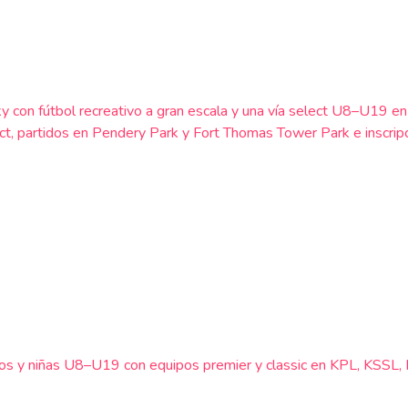
con fútbol recreativo a gran escala y una vía select U8–U19 en d
ect, partidos en Pendery Park y Fort Thomas Tower Park e inscri
a niños y niñas U8–U19 con equipos premier y classic en KPL, KS