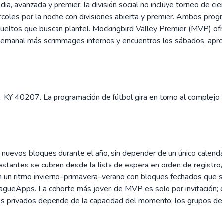
dia, avanzada y premier; la división social no incluye torneo de c
rcoles por la noche con divisiones abierta y premier. Ambos pro
sueltos que buscan plantel. Mockingbird Valley Premier (MVP) ofre
o semanal más scrimmages internos y encuentros los sábados, apr
, KY 40207. La programación de fútbol gira en torno al complejo 
n nuevos bloques durante el año, sin depender de un único calenda
restantes se cubren desde la lista de espera en orden de registro
 un ritmo invierno–primavera–verano con bloques fechados que se
LeagueApps. La cohorte más joven de MVP es solo por invitación; 
s privados depende de la capacidad del momento; los grupos deben