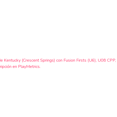
e de Kentucky (Crescent Springs) con Fusion Firsts (U6), U08 CP
ripción en PlayMetrics.