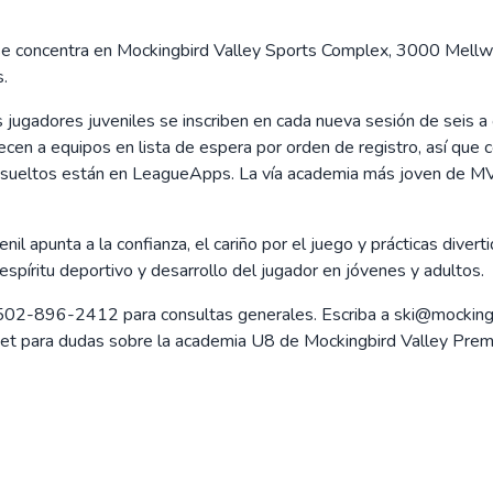
se concentra en Mockingbird Valley Sports Complex, 3000 Mellwo
s.
 jugadores juveniles se inscriben en cada nueva sesión de seis
ecen a equipos en lista de espera por orden de registro, así que c
s sueltos están en LeagueApps. La vía academia más joven de MVP 
nil apunta a la confianza, el cariño por el juego y prácticas diver
 espíritu deportivo y desarrollo del jugador en jóvenes y adultos.
502-896-2412 para consultas generales. Escriba a ski@mockingbi
et para dudas sobre la academia U8 de Mockingbird Valley Premi