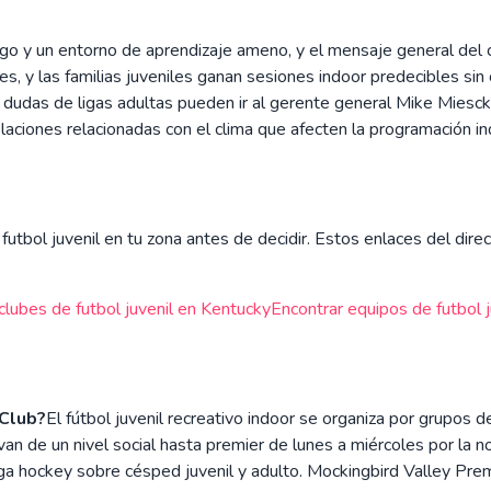
juego y un entorno de aprendizaje ameno, y el mensaje general del 
es, y las familias juveniles ganan sesiones indoor predecibles si
 dudas de ligas adultas pueden ir al gerente general Mike Miesc
aciones relacionadas con el clima que afecten la programación in
utbol juvenil en tu zona antes de decidir. Estos enlaces del direct
clubes de futbol juvenil en
Kentucky
Encontrar equipos de futbol j
 Club?
El fútbol juvenil recreativo indoor se organiza por grupos
n de un nivel social hasta premier de lunes a miércoles por la no
rga hockey sobre césped juvenil y adulto. Mockingbird Valley Prem