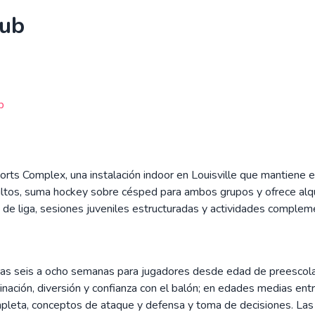
lub
b
ts Complex, una instalación indoor en Louisville que mantiene el 
dultos, suma hockey sobre césped para ambos grupos y ofrece alqu
s de liga, sesiones juveniles estructuradas y actividades complemen
 unas seis a ocho semanas para jugadores desde edad de preescol
nación, diversión y confianza con el balón; en edades medias ent
eta, conceptos de ataque y defensa y toma de decisiones. Las li