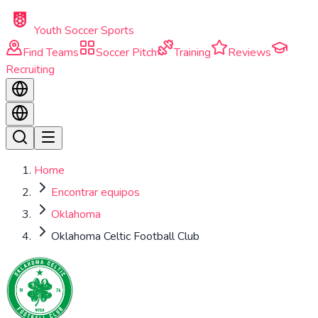
Skip to main content
Youth Soccer Sports
Find Teams
Soccer Pitch
Training
Reviews
Recruiting
Home
Encontrar equipos
Oklahoma
Oklahoma Celtic Football Club