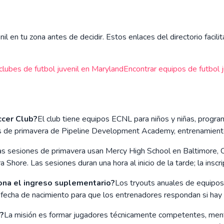
il en tu zona antes de decidir. Estos enlaces del directorio facil
clubes de futbol juvenil en
Maryland
Encontrar equipos de futbol j
ccer Club?
El club tiene equipos ECNL para niños y niñas, progra
ues de primavera de Pipeline Development Academy, entrenamiento 
as sesiones de primavera usan Mercy High School en Baltimore, Ce
ra Shore. Las sesiones duran una hora al inicio de la tarde; la in
ona el ingreso suplementario?
Los tryouts anuales de equipos 
la fecha de nacimiento para que los entrenadores respondan si hay
e?
La misión es formar jugadores técnicamente competentes, men