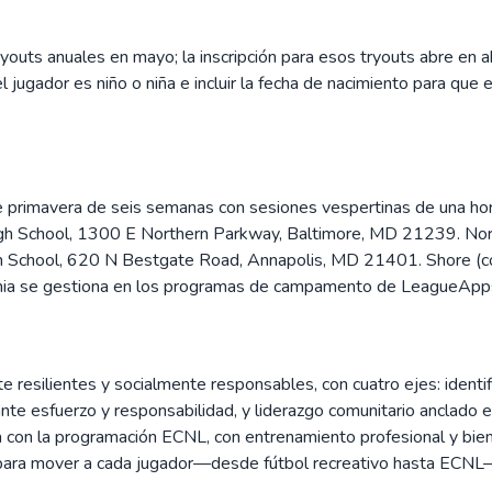
youts anuales en mayo; la inscripción para esos tryouts abre en a
l jugador es niño o niña e incluir la fecha de nacimiento para que 
rimavera de seis semanas con sesiones vespertinas de una hora d
High School, 1300 E Northern Parkway, Baltimore, MD 21239. Nor
 School, 620 N Bestgate Road, Annapolis, MD 21401. Shore (cost
emia se gestiona en los programas de campamento de LeagueApps
resilientes y socialmente responsables, con cuatro ejes: identific
ante esfuerzo y responsabilidad, y liderazgo comunitario anclado 
con la programación ECNL, con entrenamiento profesional y bienes
ada para mover a cada jugador—desde fútbol recreativo hasta ECN