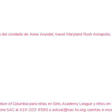
, liga del condado de Anne Arundel, travel Maryland Rush Annapolis
tion of Columbia para niñas en Girls Academy League y niños en
Oficina SAC al 410-203-9590 o asksac@sac-hc.org; cuentas e inscr