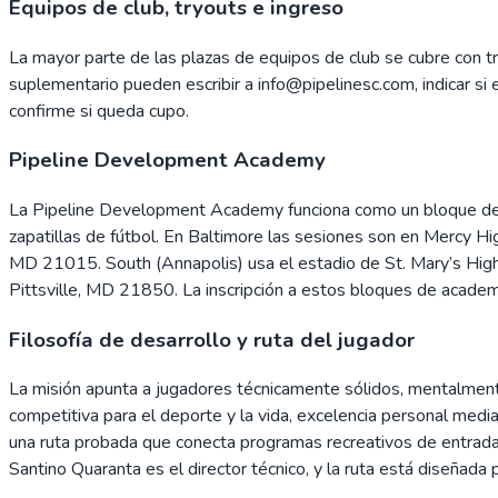
Equipos de club, tryouts e ingreso
La mayor parte de las plazas de equipos de club se cubre con tr
suplementario pueden escribir a info@pipelinesc.com, indicar si e
confirme si queda cupo.
Pipeline Development Academy
La Pipeline Development Academy funciona como un bloque de p
zapatillas de fútbol. En Baltimore las sesiones son en Mercy 
MD 21015. South (Annapolis) usa el estadio de St. Mary’s High
Pittsville, MD 21850. La inscripción a estos bloques de acad
Filosofía de desarrollo y ruta del jugador
La misión apunta a jugadores técnicamente sólidos, mentalmente 
competitiva para el deporte y la vida, excelencia personal medi
una ruta probada que conecta programas recreativos de entrada 
Santino Quaranta es el director técnico, y la ruta está diseñ