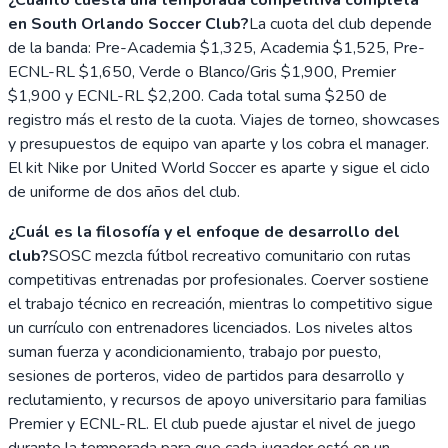
en South Orlando Soccer Club?
La cuota del club depende
de la banda: Pre-Academia $1,325, Academia $1,525, Pre-
ECNL-RL $1,650, Verde o Blanco/Gris $1,900, Premier
$1,900 y ECNL-RL $2,200. Cada total suma $250 de
registro más el resto de la cuota. Viajes de torneo, showcases
y presupuestos de equipo van aparte y los cobra el manager.
El kit Nike por United World Soccer es aparte y sigue el ciclo
de uniforme de dos años del club.
¿Cuál es la filosofía y el enfoque de desarrollo del
club?
SOSC mezcla fútbol recreativo comunitario con rutas
competitivas entrenadas por profesionales. Coerver sostiene
el trabajo técnico en recreación, mientras lo competitivo sigue
un currículo con entrenadores licenciados. Los niveles altos
suman fuerza y acondicionamiento, trabajo por puesto,
sesiones de porteros, video de partidos para desarrollo y
reclutamiento, y recursos de apoyo universitario para familias
Premier y ECNL-RL. El club puede ajustar el nivel de juego
durante la temporada para que cada jugador esté en un