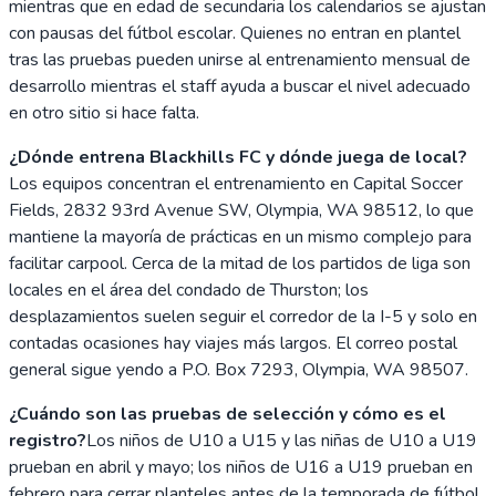
mientras que en edad de secundaria los calendarios se ajustan
con pausas del fútbol escolar. Quienes no entran en plantel
tras las pruebas pueden unirse al entrenamiento mensual de
desarrollo mientras el staff ayuda a buscar el nivel adecuado
en otro sitio si hace falta.
¿Dónde entrena Blackhills FC y dónde juega de local?
Los equipos concentran el entrenamiento en Capital Soccer
Fields, 2832 93rd Avenue SW, Olympia, WA 98512, lo que
mantiene la mayoría de prácticas en un mismo complejo para
facilitar carpool. Cerca de la mitad de los partidos de liga son
locales en el área del condado de Thurston; los
desplazamientos suelen seguir el corredor de la I-5 y solo en
contadas ocasiones hay viajes más largos. El correo postal
general sigue yendo a P.O. Box 7293, Olympia, WA 98507.
¿Cuándo son las pruebas de selección y cómo es el
registro?
Los niños de U10 a U15 y las niñas de U10 a U19
prueban en abril y mayo; los niños de U16 a U19 prueban en
febrero para cerrar planteles antes de la temporada de fútbol