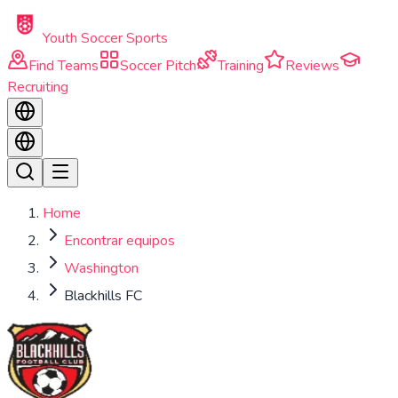
Skip to main content
Youth Soccer Sports
Find Teams
Soccer Pitch
Training
Reviews
Recruiting
Home
Encontrar equipos
Washington
Blackhills FC