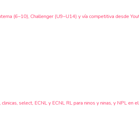
nterna (6–10), Challenger (U9–U14) y vía competitiva desde Yout
 clinicas, select, ECNL y ECNL RL para ninos y ninas, y NPL en e