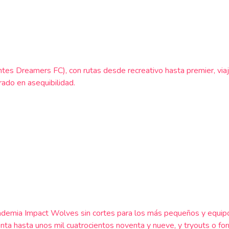
(antes Dreamers FC), con rutas desde recreativo hasta premier, via
rado en asequibilidad.
emia Impact Wolves sin cortes para los más pequeños y equipos 
a hasta unos mil cuatrocientos noventa y nueve, y tryouts o form