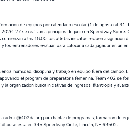
macion de equipos por calendario escolar (1 de agosto al 31 de 
ion 2026–27 se realizan a principios de junio en Speedway Sport
mienzan a las 18:00; los atletas inscritos reciben asignacion de
 y los entrenadores evaluan para colocar a cada jugador en un ent
iencia, humildad, disciplina y trabajo en equipo fuera del campo.
 apoyando el program de preparatoria femenina. Team 402 se for
, y la organizacion busca iniciativas de ingresos, filantropia y alia
 a admin@402da.org para hablar de programas, formacion de equi
ieldhouse esta en 345 Speedway Circle, Lincoln, NE 68502.