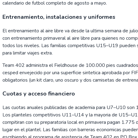
calendario de futbol completo de agosto a mayo.
Entrenamiento, instalaciones y uniformes
El entrenamiento al aire libre va desde la ultima semana de jul
con entrenamiento primaveral al aire libre para quienes no com
todos los niveles. Las familias competitivas U15–U19 pueden su
para limitar viajes extra.
Team 402 administra el Fieldhouse de 100.000 pies cuadrados 
cesped envejecido por una superficie sintetica aprobada por F
obligatorios (un kit claro, uno oscuro y dos camisetas de entre
Cuotas y acceso financiero
Las cuotas anuales publicadas de academia para U7–U10 son 1.
Los planteles competitivos U11–U14 y la mayoria de U15–U19 t
compitiran con su preparatoria local en primavera pagan 1.775 d
lugar en el plantel. Las familias con barreras economicas puede
escribiendo al programa de asistencia de Team 402 en PO Box