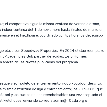
mia; el competitivo sigue la misma ventana de verano a otono,
o indoor continua del 1 de noviembre hasta finales de marzo en
ance en el Fieldhouse, coordinado con los horarios del equipo
rgo plazo con Speedway Properties. En 2024 el club reemplazo
ent Academy es club partner de adidas; los uniformes
an aparte de las cuotas publicadas del programa.
eague y el modelo de entrenamiento indoor-outdoor descrito.
a misma estructura de liga y entrenamiento; los U15–U19 que
e futbol y las cuotas no son reembolsables una vez aceptado el
na del Fieldhouse, enviando correo a admin@402da.org o