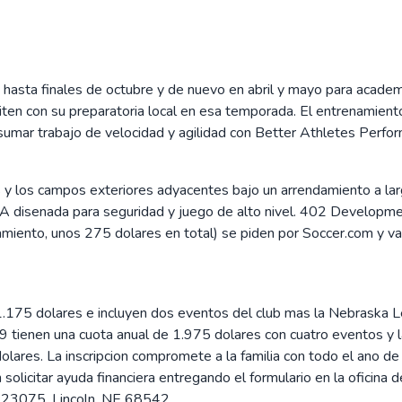
io hasta finales de octubre y de nuevo en abril y mayo para acade
piten con su preparatoria local en esa temporada. El entrenamient
mar trabajo de velocidad y agilidad con Better Athletes Perform
y los campos exteriores adyacentes bajo un arrendamiento a la
IFA disenada para seguridad y juego de alto nivel. 402 Developm
namiento, unos 275 dolares en total) se piden por Soccer.com y v
175 dolares e incluyen dos eventos del club mas la Nebraska L
ienen una cuota anual de 1.975 dolares con cuatro eventos y l
olares. La inscripcion compromete a la familia con todo el ano d
n solicitar ayuda financiera entregando el formulario en la ofici
 23075, Lincoln, NE 68542.