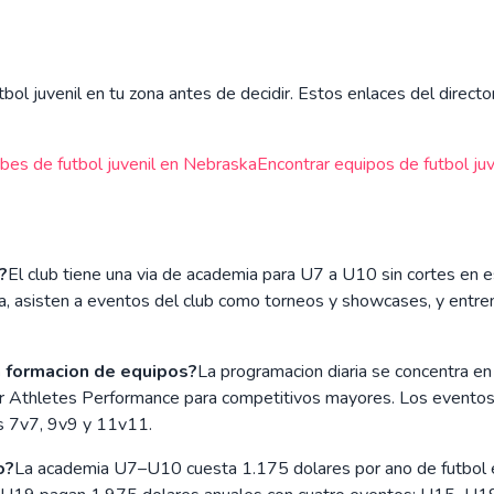
ol juvenil en tu zona antes de decidir. Estos enlaces del director
ubes de futbol juvenil en
Nebraska
Encontrar equipos de futbol juve
?
El club tiene una via de academia para U7 a U10 sin cortes en
a, asisten a eventos del club como torneos y showcases, y entren
 formacion de equipos?
La programacion diaria se concentra en
tter Athletes Performance para competitivos mayores. Los even
os 7v7, 9v9 y 11v11.
o?
La academia U7–U10 cuesta 1.175 dolares por ano de futbol e 