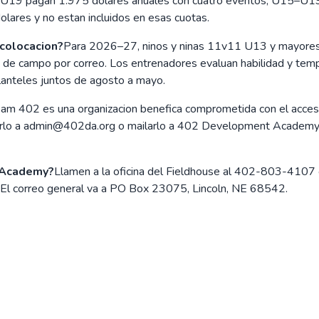
U19 pagan 1.975 dolares anuales con cuatro eventos; U15–U19 
lares y no estan incluidos en esas cuotas.
 colocacion?
Para 2026–27, ninos y ninas 11v11 U13 y mayores t
on de campo por correo. Los entrenadores evaluan habilidad y temp
planteles juntos de agosto a mayo.
eam 402 es una organizacion benefica comprometida con el acceso 
enviarlo a admin@402da.org o mailarlo a 402 Development Academy
 Academy?
Llamen a la oficina del Fieldhouse al 402-803-4107
a. El correo general va a PO Box 23075, Lincoln, NE 68542.