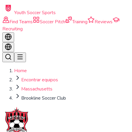
Skip to main content
Youth Soccer Sports
Find Teams
Soccer Pitch
Training
Reviews
Recruiting
Home
Encontrar equipos
Massachusetts
Brookline Soccer Club