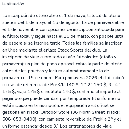
la situación.
La inscripción de otoño abre el 1 de mayo; la local de otoño
suele ir del 1 de mayo al 15 de agosto. La de primavera abre
el 1 de noviembre con opciones de inscripción anticipada para
el fútbol local, y sigue hasta el 15 de marzo, con posible lista
de espera si se inscribe tarde. Todas las familias se inscriben
en línea mediante el enlace Stack Sports del club. La
inscripción de viaje cubre todo el año futbolístico (otoño y
primavera); un plan de pago opcional cobra la parte de otoño
antes de las pruebas y factura automáticamente la de
primavera el 15 de enero. Para primavera 2026 el club indicó
cuotas de referencia de PreK/K 140 $, 1.º–2.º 150 $, 3.º–4.º
175 $, viaje 175 $ e instituto 140 $; confirme el importe al
pagar porque puede cambiar por temporada. El uniforme no
está incluido en la inscripción; el equipación azul oficial se
gestiona en Natick Outdoor Store (38 North Street, Natick;
508-653-9400), con camiseta reversible de PreK a 2.º y el
uniforme estándar desde 3.º. Los entrenadores de viaje