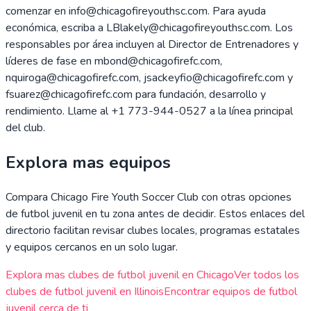
comenzar en info@chicagofireyouthsc.com. Para ayuda
económica, escriba a LBlakely@chicagofireyouthsc.com. Los
responsables por área incluyen al Director de Entrenadores y
líderes de fase en mbond@chicagofirefc.com,
nquiroga@chicagofirefc.com, jsackeyfio@chicagofirefc.com y
fsuarez@chicagofirefc.com para fundación, desarrollo y
rendimiento. Llame al +1 773-944-0527 a la línea principal
del club.
Explora mas equipos
Compara
Chicago Fire Youth Soccer Club
con otras opciones
de futbol juvenil en tu zona antes de decidir. Estos enlaces del
directorio facilitan revisar clubes locales, programas estatales
y equipos cercanos en un solo lugar.
Explora mas clubes de futbol juvenil en
Chicago
Ver todos los
clubes de futbol juvenil en
Illinois
Encontrar equipos de futbol
juvenil cerca de ti