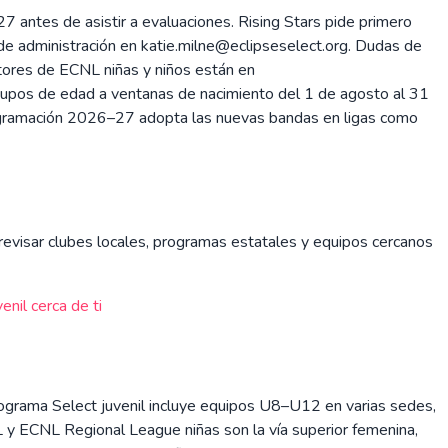
7 antes de asistir a evaluaciones. Rising Stars pide primero
ra de administración en katie.milne@eclipseselect.org. Dudas de
ctores de ECNL niñas y niños están en
grupos de edad a ventanas de nacimiento del 1 de agosto al 31
 programación 2026–27 adopta las nuevas bandas en ligas como
n revisar clubes locales, programas estatales y equipos cercanos
enil cerca de ti
 programa Select juvenil incluye equipos U8–U12 en varias sedes,
y ECNL Regional League niñas son la vía superior femenina,