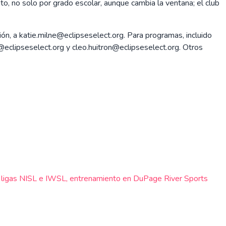
o, no solo por grado escolar, aunque cambia la ventana; el club
ción, a katie.milne@eclipseselect.org. Para programas, incluido
eclipseselect.org y cleo.huitron@eclipseselect.org. Otros
7, ligas NISL e IWSL, entrenamiento en DuPage River Sports