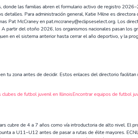
donde las familias abren el formulario activo de registro 2026–2
 los detalles. Para administración general, Katie Milne es directo
gramas Pat McCraney en pat.mccraney@eclipseselect.org. Los dire
. A partir del otoño 2026, los organismos nacionales pasan los 
iguen en el sistema anterior hasta cerrar el año deportivo, y la
en tu zona antes de decidir. Estos enlaces del directorio facilita
 clubes de futbol juvenil en
Illinois
Encontrar equipos de futbol juv
ars cubre de 4 a 7 años como vía introductoria de alto nivel. El
apunta a U11–U12 antes de pasar a rutas de élite mayores. ECNL 