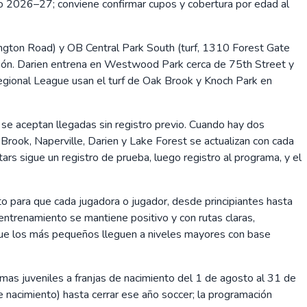
lo 2026–27; conviene confirmar cupos y cobertura por edad al
gton Road) y OB Central Park South (turf, 1310 Forest Gate
ación. Darien entrena en Westwood Park cerca de 75th Street y
ional League usan el turf de Oak Brook y Knoch Park en
 se aceptan llegadas sin registro previo. Cuando hay dos
rook, Naperville, Darien y Lake Forest se actualizan con cada
tars sigue un registro de prueba, luego registro al programa, y el
 para que cada jugadora o jugador, desde principiantes hasta
 entrenamiento se mantiene positivo y con rutas claras,
 que los más pequeños lleguen a niveles mayores con base
s juveniles a franjas de nacimiento del 1 de agosto al 31 de
e nacimiento) hasta cerrar ese año soccer; la programación