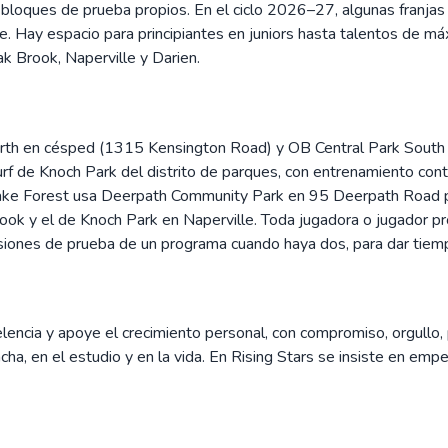
oques de prueba propios. En el ciclo 2026–27, algunas franjas 
rse. Hay espacio para principiantes en juniors hasta talentos de m
k Brook, Naperville y Darien.
orth en césped (1315 Kensington Road) y OB Central Park South
urf de Knoch Park del distrito de parques, con entrenamiento con
ke Forest usa Deerpath Community Park en 95 Deerpath Road par
ok y el de Knoch Park en Naperville. Toda jugadora o jugador p
 sesiones de prueba de un programa cuando haya dos, para dar tie
lencia y apoye el crecimiento personal, con compromiso, orgullo,
cha, en el estudio y en la vida. En Rising Stars se insiste en empe