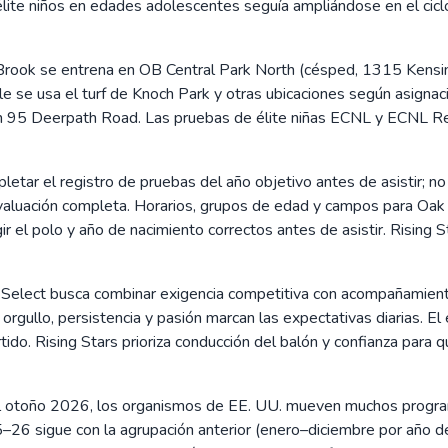
élite niños en edades adolescentes seguía ampliándose en el cic
rook se entrena en OB Central Park North (césped, 1315 Kensin
le se usa el turf de Knoch Park y otras ubicaciones según asign
 95 Deerpath Road. Las pruebas de élite niñas ECNL y ECNL Reg
etar el registro de pruebas del año objetivo antes de asistir; no
aluación completa. Horarios, grupos de edad y campos para Oak B
ir el polo y año de nacimiento correctos antes de asistir. Rising S
 Select busca combinar exigencia competitiva con acompañamiento
rgullo, persistencia y pasión marcan las expectativas diarias. El
do. Rising Stars prioriza conducción del balón y confianza para
 otoño 2026, los organismos de EE. UU. mueven muchos programa
5–26 sigue con la agrupación anterior (enero–diciembre por año d