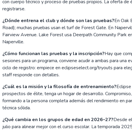
con cuerpo técnico y proceso de pruebas propios. La oferta de 
registrarse.
¿Dónde entrena el club y dónde son las pruebas?
En Oak B
Road); muchas pruebas usan el turf de Forest Gate. En Napervil
Fairview Avenue. Lake Forest usa Deerpath Community Park en
Naperville.
¿Cómo funcionan las pruebas y la inscripción?
Hay que compl
sesiones para un programa, conviene acudir a ambas para una ev
ciclo de registro: empiece en eclipseselect.org/tryouts para eleg
staff responde con detalles.
¿Cuál es la misión y la filosofía de entrenamiento?
Eclipse
prospectos de élite, tenga un hogar de desarrollo. Compromiso, o
formando a la persona completa además del rendimiento en parti
técnica sólida.
¿Qué cambia en los grupos de edad en 2026–27?
Desde el
julio para alinear mejor con el curso escolar. La temporada 202