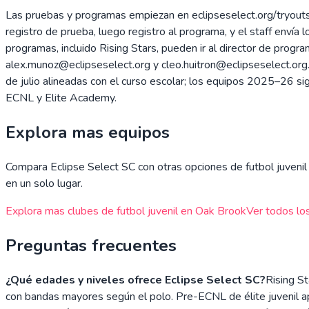
Las pruebas y programas empiezan en eclipseselect.org/tryouts, 
registro de prueba, luego registro al programa, y el staff envía
programas, incluido Rising Stars, pueden ir al director de pro
alex.munoz@eclipseselect.org y cleo.huitron@eclipseselect.org
de julio alineadas con el curso escolar; los equipos 2025–26 s
ECNL y Elite Academy.
Explora mas equipos
Compara
Eclipse Select SC
con otras opciones de futbol juvenil 
en un solo lugar.
Explora mas clubes de futbol juvenil en
Oak Brook
Ver todos los
Preguntas frecuentes
¿Qué edades y niveles ofrece Eclipse Select SC?
Rising St
con bandas mayores según el polo. Pre-ECNL de élite juvenil 