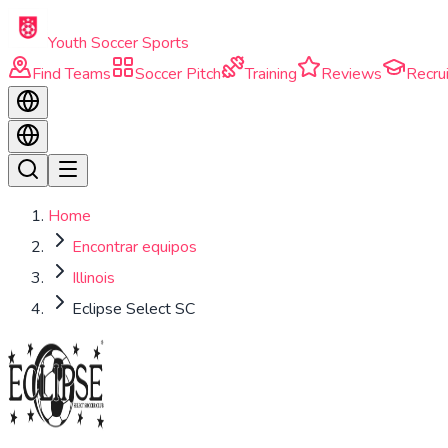
Skip to main content
Youth Soccer Sports
Find Teams
Soccer Pitch
Training
Reviews
Recrui
Home
Encontrar equipos
Illinois
Eclipse Select SC