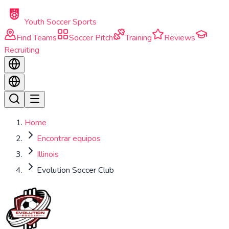
Skip to main content
Youth Soccer Sports
Find Teams
Soccer Pitch
Training
Reviews
Recruiting
Home
Encontrar equipos
Illinois
Evolution Soccer Club