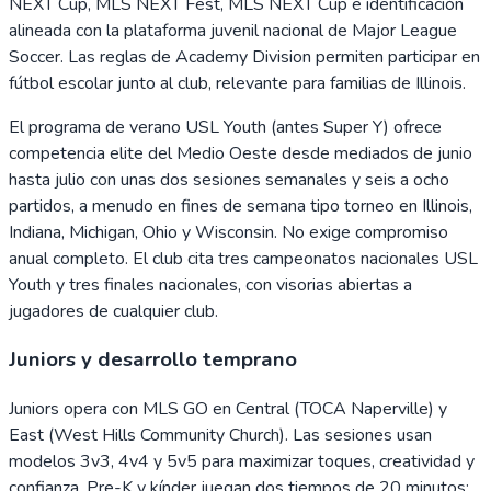
NEXT Cup, MLS NEXT Fest, MLS NEXT Cup e identificación
alineada con la plataforma juvenil nacional de Major League
Soccer. Las reglas de Academy Division permiten participar en
fútbol escolar junto al club, relevante para familias de Illinois.
El programa de verano USL Youth (antes Super Y) ofrece
competencia elite del Medio Oeste desde mediados de junio
hasta julio con unas dos sesiones semanales y seis a ocho
partidos, a menudo en fines de semana tipo torneo en Illinois,
Indiana, Michigan, Ohio y Wisconsin. No exige compromiso
anual completo. El club cita tres campeonatos nacionales USL
Youth y tres finales nacionales, con visorias abiertas a
jugadores de cualquier club.
Juniors y desarrollo temprano
Juniors opera con MLS GO en Central (TOCA Naperville) y
East (West Hills Community Church). Las sesiones usan
modelos 3v3, 4v4 y 5v5 para maximizar toques, creatividad y
confianza. Pre-K y kínder juegan dos tiempos de 20 minutos;