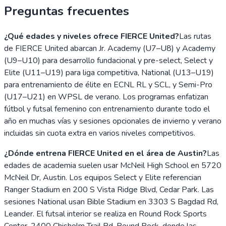
Preguntas frecuentes
¿Qué edades y niveles ofrece FIERCE United?
Las rutas
de FIERCE United abarcan Jr. Academy (U7–U8) y Academy
(U9–U10) para desarrollo fundacional y pre-select, Select y
Elite (U11–U19) para liga competitiva, National (U13–U19)
para entrenamiento de élite en ECNL RL y SCL, y Semi-Pro
(U17–U21) en WPSL de verano. Los programas enfatizan
fútbol y futsal femenino con entrenamiento durante todo el
año en muchas vías y sesiones opcionales de invierno y verano
incluidas sin cuota extra en varios niveles competitivos.
¿Dónde entrena FIERCE United en el área de Austin?
Las
edades de academia suelen usar McNeil High School en 5720
McNeil Dr, Austin. Los equipos Select y Elite referencian
Ranger Stadium en 200 S Vista Ridge Blvd, Cedar Park. Las
sesiones National usan Bible Stadium en 3303 S Bagdad Rd,
Leander. El futsal interior se realiza en Round Rock Sports
Center, 2400 Chisholm Trail Rd, Round Rock, donde las