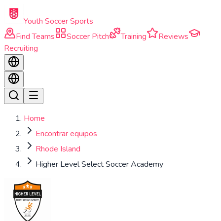
Skip to main content
Youth Soccer Sports
Find Teams
Soccer Pitch
Training
Reviews
Recruiting
Home
Encontrar equipos
Rhode Island
Higher Level Select Soccer Academy