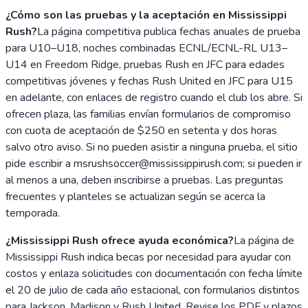
¿Cómo son las pruebas y la aceptación en Mississippi
Rush?
La página competitiva publica fechas anuales de prueba
para U10–U18, noches combinadas ECNL/ECNL-RL U13–
U14 en Freedom Ridge, pruebas Rush en JFC para edades
competitivas jóvenes y fechas Rush United en JFC para U15
en adelante, con enlaces de registro cuando el club los abre. Si
ofrecen plaza, las familias envían formularios de compromiso
con cuota de aceptación de $250 en setenta y dos horas
salvo otro aviso. Si no pueden asistir a ninguna prueba, el sitio
pide escribir a msrushsoccer@mississippirush.com; si pueden ir
al menos a una, deben inscribirse a pruebas. Las preguntas
frecuentes y planteles se actualizan según se acerca la
temporada.
¿Mississippi Rush ofrece ayuda económica?
La página de
Mississippi Rush indica becas por necesidad para ayudar con
costos y enlaza solicitudes con documentación con fecha límite
el 20 de julio de cada año estacional, con formularios distintos
para Jackson, Madison y Rush United. Revise los PDF y plazos