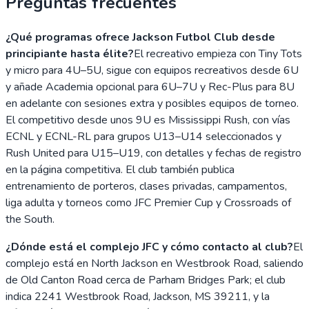
Preguntas frecuentes
¿Qué programas ofrece Jackson Futbol Club desde
principiante hasta élite?
El recreativo empieza con Tiny Tots
y micro para 4U–5U, sigue con equipos recreativos desde 6U
y añade Academia opcional para 6U–7U y Rec-Plus para 8U
en adelante con sesiones extra y posibles equipos de torneo.
El competitivo desde unos 9U es Mississippi Rush, con vías
ECNL y ECNL-RL para grupos U13–U14 seleccionados y
Rush United para U15–U19, con detalles y fechas de registro
en la página competitiva. El club también publica
entrenamiento de porteros, clases privadas, campamentos,
liga adulta y torneos como JFC Premier Cup y Crossroads of
the South.
¿Dónde está el complejo JFC y cómo contacto al club?
El
complejo está en North Jackson en Westbrook Road, saliendo
de Old Canton Road cerca de Parham Bridges Park; el club
indica 2241 Westbrook Road, Jackson, MS 39211, y la