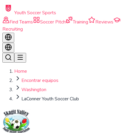
Skip to main content
Youth Soccer Sports
Find Teams
Soccer Pitch
Training
Reviews
Recruiting
Home
Encontrar equipos
Washington
LaConner Youth Soccer Club