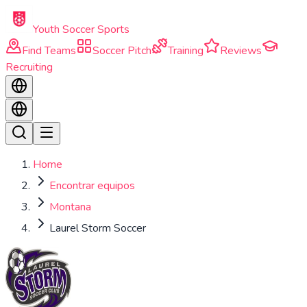
Skip to main content
Youth Soccer Sports
Find Teams
Soccer Pitch
Training
Reviews
Recruiting
Home
Encontrar equipos
Montana
Laurel Storm Soccer