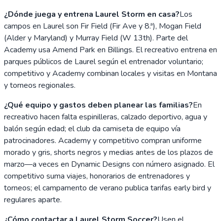
¿Dónde juega y entrena Laurel Storm en casa?
Los
campos en Laurel son Fir Field (Fir Ave y 8.ª), Mogan Field
(Alder y Maryland) y Murray Field (W 13th). Parte del
Academy usa Amend Park en Billings. El recreativo entrena en
parques públicos de Laurel según el entrenador voluntario;
competitivo y Academy combinan locales y visitas en Montana
y torneos regionales.
¿Qué equipo y gastos deben planear las familias?
En
recreativo hacen falta espinilleras, calzado deportivo, agua y
balón según edad; el club da camiseta de equipo vía
patrocinadores. Academy y competitivo compran uniforme
morado y gris, shorts negros y medias antes de los plazos de
marzo—a veces en Dynamic Designs con número asignado. El
competitivo suma viajes, honorarios de entrenadores y
torneos; el campamento de verano publica tarifas early bird y
regulares aparte.
¿Cómo contactar a Laurel Storm Soccer?
Usen el