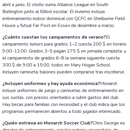
abril a junio. El otoño suma Alliance League en South
Burlington junto al fútbol escolar. El invierno incluye
entrenamiento indoor dominical con QCFC en Shelburne Field
House y futsal Far Post en Essex de diciembre a marzo.
¿Cuánto cuestan los campamentos de verano?
El
campamento Juniors para grados 1–2 cuesta 200 $ en horario
9:00–12:00. Grados 3–5 pagan 275 $ en jornada completa, y
el campamento de grados 6–8 la semana siguiente cuesta
300 $ de 9:00 a 15:00, todos en Mary Hogan School.
Incluyen camiseta; balones pueden comprarse tras inscribirse.
¿Incluyen uniformes y hay ayuda económica?
Monarch
incluye uniformes de juego y camisetas de entrenamiento en
sus cuotas, con precios orientados a cubrir gastos del club.
Hay becas para familias con necesidad y el club indica que los
programas permanecen abiertos a todo jugador interesado.
¿Quién entrena en Monarch Soccer Club?
Chris George es
director de entrenamiento, con trayectoria universitaria, de