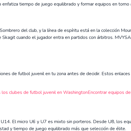
club enfatiza tiempo de juego equilibrado y formar equipos en torn
e Sombrero del club, y la línea de espíritu está en la colección
 de Skagit cuando el jugador entra en partidos con árbitros. MVYS
ones de futbol juvenil en tu zona antes de decidir. Estos enlaces d
 los clubes de futbol juvenil en
Washington
Encontrar equipos de f
 U14. El micro U6 y U7 es mixto sin porteros. Desde U8, los equi
mistad y tiempo de juego equilibrado más que selección de élite.