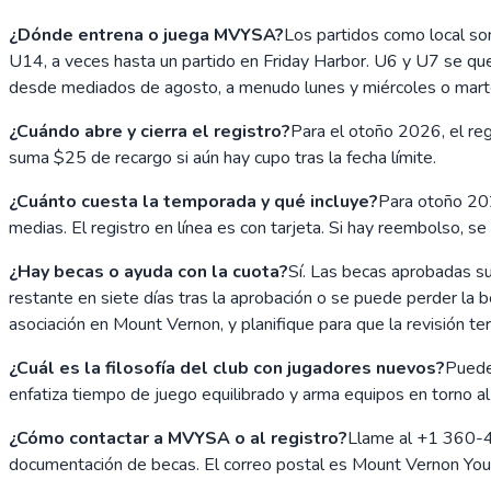
¿Dónde entrena o juega MVYSA?
Los partidos como local so
U14, a veces hasta un partido en Friday Harbor. U6 y U7 se qu
desde mediados de agosto, a menudo lunes y miércoles o martes
¿Cuándo abre y cierra el registro?
Para el otoño 2026, el regi
suma $25 de recargo si aún hay cupo tras la fecha límite.
¿Cuánto cuesta la temporada y qué incluye?
Para otoño 202
medias. El registro en línea es con tarjeta. Si hay reembolso, 
¿Hay becas o ayuda con la cuota?
Sí. Las becas aprobadas s
restante en siete días tras la aprobación o se puede perder la b
asociación en Mount Vernon, y planifique para que la revisión te
¿Cuál es la filosofía del club con jugadores nuevos?
Pueden
enfatiza tiempo de juego equilibrado y arma equipos en torno al
¿Cómo contactar a MVYSA o al registro?
Llame al +1 360-40
documentación de becas. El correo postal es Mount Vernon You