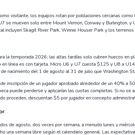
Como visitante, los equipos rotan por poblaciones cercanas como
U7 se mueven solo entre Mount Vernon, Conway y Burlington, y 
cal incluyen Skagit River Park, Winnie Houser Park y los terreno
para la temporada 2026; las altas tardías solo cubren huecos en pla
o en línea es con tarjeta. Micro U6 y U7 cuesta $125 y U8 a U14
 de nacimiento del 1 de agosto al 31 de julio que Washington St
de inscripción de un jugador aprobado alrededor de un 40% a 50
a beca puede perderse y aplicarían las cuotas completas. Si no se
ando proceden, descuentan $5 por jugador en concepto administrat
or
os de agosto, dos veces por semana, a menudo lunes y miércoles 
o una semana libre según el calendario general. Las expectativa