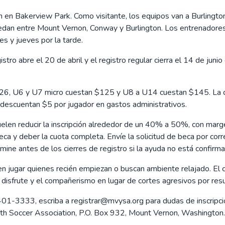
n en Bakerview Park. Como visitante, los equipos van a Burlingt
edan entre Mount Vernon, Conway y Burlington. Los entrenadores 
 y jueves por la tarde.
stro abre el 20 de abril y el registro regular cierra el 14 de juni
6, U6 y U7 micro cuestan $125 y U8 a U14 cuestan $145. La cuo
se descuentan $5 por jugador en gastos administrativos.
uelen reducir la inscripción alrededor de un 40% a 50%, con mar
eca y deber la cuota completa. Envíe la solicitud de beca por cor
rmine antes de los cierres de registro si la ayuda no está confirma
 jugar quienes recién empiezan o buscan ambiente relajado. El cl
 disfrute y el compañerismo en lugar de cortes agresivos por res
1-3333, escriba a registrar@mvysa.org para dudas de inscripció
th Soccer Association, P.O. Box 932, Mount Vernon, Washington.