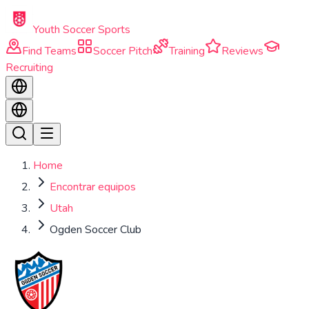
Skip to main content
Youth Soccer Sports
Find Teams
Soccer Pitch
Training
Reviews
Recruiting
Home
Encontrar equipos
Utah
Ogden Soccer Club