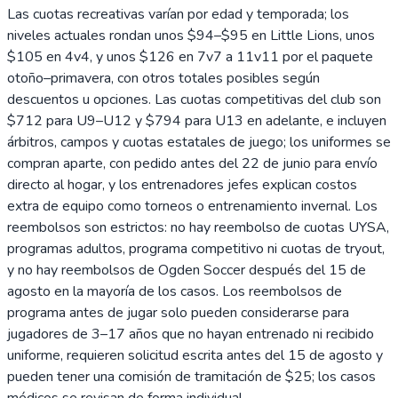
Las cuotas recreativas varían por edad y temporada; los
niveles actuales rondan unos $94–$95 en Little Lions, unos
$105 en 4v4, y unos $126 en 7v7 a 11v11 por el paquete
otoño–primavera, con otros totales posibles según
descuentos u opciones. Las cuotas competitivas del club son
$712 para U9–U12 y $794 para U13 en adelante, e incluyen
árbitros, campos y cuotas estatales de juego; los uniformes se
compran aparte, con pedido antes del 22 de junio para envío
directo al hogar, y los entrenadores jefes explican costos
extra de equipo como torneos o entrenamiento invernal. Los
reembolsos son estrictos: no hay reembolso de cuotas UYSA,
programas adultos, programa competitivo ni cuotas de tryout,
y no hay reembolsos de Ogden Soccer después del 15 de
agosto en la mayoría de los casos. Los reembolsos de
programa antes de jugar solo pueden considerarse para
jugadores de 3–17 años que no hayan entrenado ni recibido
uniforme, requieren solicitud escrita antes del 15 de agosto y
pueden tener una comisión de tramitación de $25; los casos
médicos se revisan de forma individual.