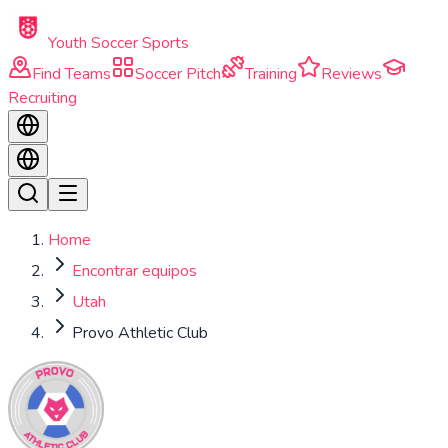
Skip to main content
Youth Soccer Sports
Find Teams
Soccer Pitch
Training
Reviews
Recruiting
Home
Encontrar equipos
Utah
Provo Athletic Club