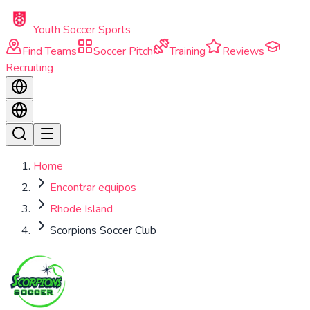
Skip to main content
Youth Soccer Sports
Find Teams
Soccer Pitch
Training
Reviews
Recruiting
Home
Encontrar equipos
Rhode Island
Scorpions Soccer Club