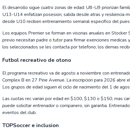
El desarrollo sigue cuatro zonas de edad: U8-U9 priorizan famil
U13-U14 enfatizan posesion, salida desde atras y resiliencia m
desde U10 reciben entrenamiento semanal especifico del puesto
Los equipos Premier se forman en visorias anuales en Stocker So
previo necesitan padre o tutor para firmar exenciones medicas y
los seleccionados se les contacta por telefono; los demas recib
Futbol recreativo de otono
El programa recreativo va de agosto a noviembre con entrenado
Complex B en 27 Pine Avenue. La inscripcion para 2026 abre el 2
Los grupos de edad siguen el ciclo de nacimiento del 1 de agosto
Las cuotas rec varian por edad en $100, $130 o $150, mas camis
puede solicitar entrenador o companero, sin garantia. Entrenado
eventos del club.
TOPSoccer e inclusion