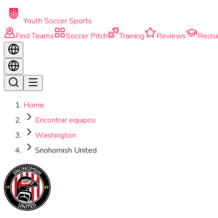
Skip to main content
Youth Soccer Sports
Find Teams
Soccer Pitch
Training
Reviews
Recrui
Home
Encontrar equipos
Washington
Snohomish United