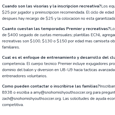
Cuando son las visorias y la inscripcion recreativa?
Los equ
$25 por jugador y preinscripcion recomendada. El ciclo de edad 2
despues hay recargo de $25 y la colocacion no esta garantizada.
Cuanto cuestan las temporadas Premier y recreativas?
Lo
de $400 seguido de cuotas mensuales; plantillas ECNL agrega
recreativas son $100, $130 o $150 por edad mas camiseta oblig
familiares.
Cual es el enfoque de entrenamiento y desarrollo del cl
competencia. El cuerpo tecnico Premier incluye exjugadores pro
dominio del balon y diversion en U8-U9 hacia tacticas avanzadas
entrenadores voluntarios.
Como pueden contactar o inscribirse las familias?
Inscriba
8938 o escriba a amy@snohomishyouthsoccer.org para preguntas
zach@snohomishyouthsoccer.org. Las solicitudes de ayuda econom
competitiva.