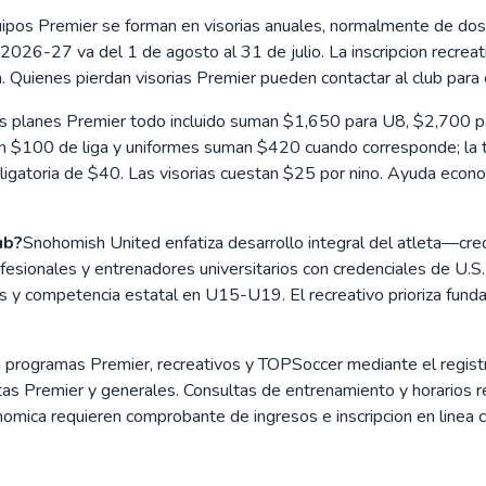
ipos Premier se forman en visorias anuales, normalmente de dos
026-27 va del 1 de agosto al 31 de julio. La inscripcion recreati
 Quienes pierdan visorias Premier pueden contactar al club para e
s planes Premier todo incluido suman $1,650 para U8, $2,700 
n $100 de liga y uniformes suman $420 cuando corresponde; la
atoria de $40. Las visorias cuestan $25 por nino. Ayuda econom
ub?
Snohomish United enfatiza desarrollo integral del atleta—crec
fesionales y entrenadores universitarios con credenciales de U.S
 y competencia estatal en U15-U19. El recreativo prioriza fundam
n programas Premier, recreativos y TOPSoccer mediante el regist
 Premier y generales. Consultas de entrenamiento y horarios r
ica requieren comprobante de ingresos e inscripcion en linea con