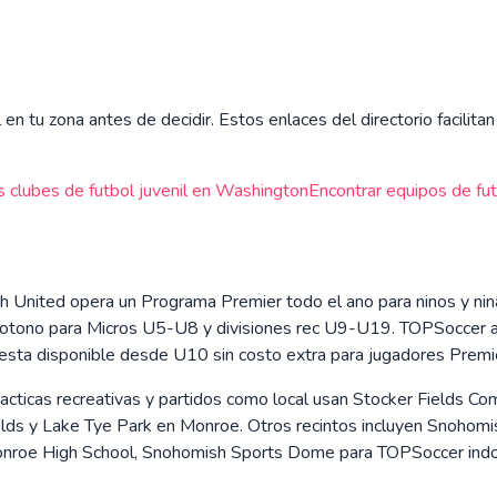
 en tu zona antes de decidir. Estos enlaces del directorio facilit
s clubes de futbol juvenil en
Washington
Encontrar equipos de futb
 United opera un Programa Premier todo el ano para ninos y ni
otono para Micros U5-U8 y divisiones rec U9-U19. TOPSoccer at
 esta disponible desde U10 sin costo extra para jugadores Premi
acticas recreativas y partidos como local usan Stocker Fields 
ds y Lake Tye Park en Monroe. Otros recintos incluyen Snohomis
Monroe High School, Snohomish Sports Dome para TOPSoccer indo