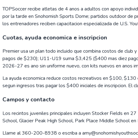
TOPSoccer recibe atletas de 4 anos a adultos con apoyo individ
por la tarde en Snohomish Sports Dome; partidos outdoor de pr
los entrenadores reciben capacitacion especializada de U.S. You
Cuotas, ayuda economica e inscripcion
Premier usa un plan todo incluido que combina costos de clu
pagos de $230); U11-U19 suma $3,425 ($400 mas diez pagos 
2026-27 es ano sin uniforme nuevo, con kits nuevos en anos i
La ayuda economica reduce costos recreativos en $100, $130 o
segun ingresos tras pagar los $400 iniciales de inscripcion. E
Campos y contacto
Los recintos juveniles principales incluyen Stocker Fields en 
School, Glacier Peak High School, Park Place Middle School en
Llame al 360-200-8938 o escriba a amy@snohomishyouthsoccer.o