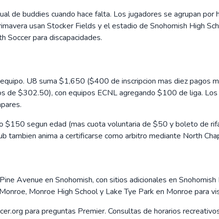
ual de buddies cuando hace falta. Los jugadores se agrupan por 
imavera usan Stocker Fields y el estadio de Snohomish High Sch
th Soccer para discapacidades.
b y equipo. U8 suma $1,650 ($400 de inscripcion mas diez pag
de $302.50), con equipos ECNL agregando $100 de liga. Los 
mpares.
 $150 segun edad (mas cuota voluntaria de $50 y boleto de rifa
l club tambien anima a certificarse como arbitro mediante North 
27 Pine Avenue en Snohomish, con sitios adicionales en Snohomish
 Monroe, Monroe High School y Lake Tye Park en Monroe para viso
rg para preguntas Premier. Consultas de horarios recreativos 