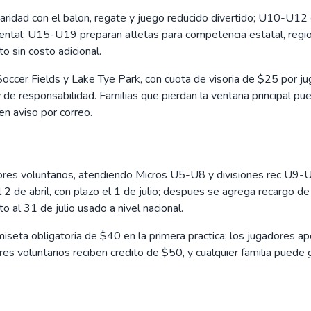
iaridad con el balon, regate y juego reducido divertido; U10-U12 
ental; U15-U19 preparan atletas para competencia estatal, region
 sin costo adicional.
ccer Fields y Lake Tye Park, con cuota de visoria de $25 por jug
 de responsabilidad. Familias que pierdan la ventana principal pu
en aviso por correo.
res voluntarios, atendiendo Micros U5-U8 y divisiones rec U9-U
 de abril, con plazo el 1 de julio; despues se agrega recargo de 
 al 31 de julio usado a nivel nacional.
eta obligatoria de $40 en la primera practica; los jugadores apo
res voluntarios reciben credito de $50, y cualquier familia puede