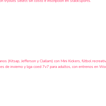
 tryouts Select sin costo e inscripción en StackSports.
anos (Kitsap, Jefferson y Clallam) con Mini Kickers, fútbol rec
s de invierno y liga coed 7v7 para adultos, con entrenos en Woo