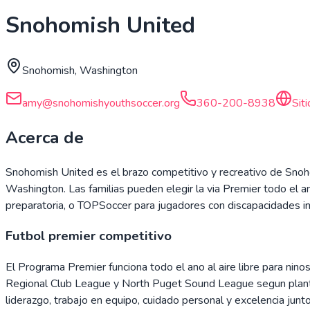
Snohomish United
Snohomish, Washington
amy@snohomishyouthsoccer.org
360-200-8938
Sit
Acerca de
Snohomish United es el brazo competitivo y recreativo de Snoho
Washington. Las familias pueden elegir la via Premier todo el 
preparatoria, o TOPSoccer para jugadores con discapacidades i
Futbol premier competitivo
El Programa Premier funciona todo el ano al aire libre para nin
Regional Club League y North Puget Sound League segun plantill
liderazgo, trabajo en equipo, cuidado personal y excelencia junt