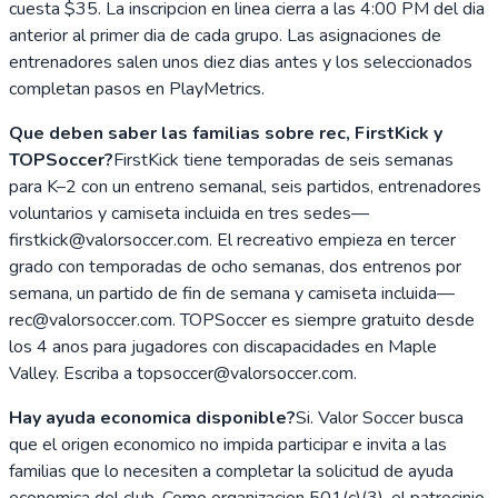
cuesta $35. La inscripcion en linea cierra a las 4:00 PM del dia
anterior al primer dia de cada grupo. Las asignaciones de
entrenadores salen unos diez dias antes y los seleccionados
completan pasos en PlayMetrics.
Que deben saber las familias sobre rec, FirstKick y
TOPSoccer?
FirstKick tiene temporadas de seis semanas
para K–2 con un entreno semanal, seis partidos, entrenadores
voluntarios y camiseta incluida en tres sedes—
firstkick@valorsoccer.com. El recreativo empieza en tercer
grado con temporadas de ocho semanas, dos entrenos por
semana, un partido de fin de semana y camiseta incluida—
rec@valorsoccer.com. TOPSoccer es siempre gratuito desde
los 4 anos para jugadores con discapacidades en Maple
Valley. Escriba a topsoccer@valorsoccer.com.
Hay ayuda economica disponible?
Si. Valor Soccer busca
que el origen economico no impida participar e invita a las
familias que lo necesiten a completar la solicitud de ayuda
economica del club. Como organizacion 501(c)(3), el patrocinio