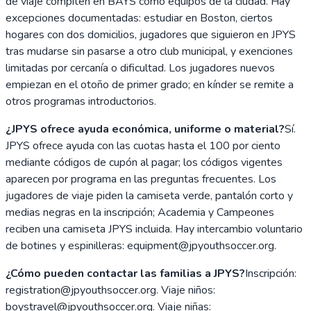
de viaje compiten en BAYS como equipos de la ciudad. Hay
excepciones documentadas: estudiar en Boston, ciertos
hogares con dos domicilios, jugadores que siguieron en JPYS
tras mudarse sin pasarse a otro club municipal, y exenciones
limitadas por cercanía o dificultad. Los jugadores nuevos
empiezan en el otoño de primer grado; en kínder se remite a
otros programas introductorios.
¿JPYS ofrece ayuda económica, uniforme o material?
Sí.
JPYS ofrece ayuda con las cuotas hasta el 100 por ciento
mediante códigos de cupón al pagar; los códigos vigentes
aparecen por programa en las preguntas frecuentes. Los
jugadores de viaje piden la camiseta verde, pantalón corto y
medias negras en la inscripción; Academia y Campeones
reciben una camiseta JPYS incluida. Hay intercambio voluntario
de botines y espinilleras: equipment@jpyouthsoccer.org.
¿Cómo pueden contactar las familias a JPYS?
Inscripción:
registration@jpyouthsoccer.org. Viaje niños:
boystravel@jpyouthsoccer.org. Viaje niñas: