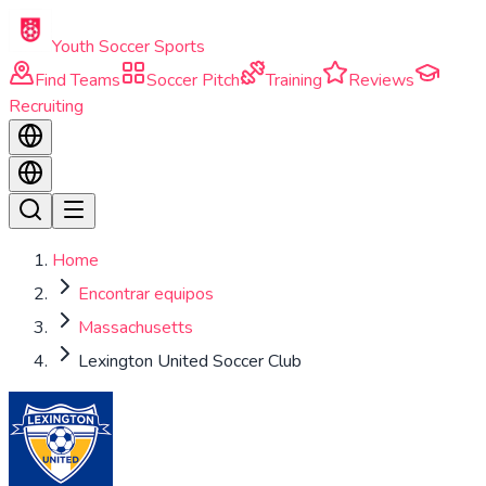
Skip to main content
Youth Soccer Sports
Find Teams
Soccer Pitch
Training
Reviews
Recruiting
Home
Encontrar equipos
Massachusetts
Lexington United Soccer Club